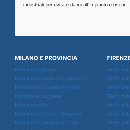
industriali per evitare danni all’impianto e rischi.
MILANO E PROVINCIA
FIRENZ
Elettricista Milano
Elettricis
Elettricista Sesto San Giovanni
Elettricis
Elettricista Cinisello Balsamo
Elettricis
Elettricista Legnano
Elettricis
Elettricista Rho
Elettricis
Elettricista Paderno Dugnano
Elettricis
Elettricista Cologno Monzese
Elettricis