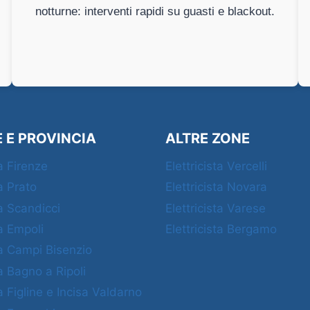
notturne: interventi rapidi su guasti e blackout.
E E PROVINCIA
ALTRE ZONE
ta Firenze
Elettricista Vercelli
ta Prato
Elettricista Novara
ta Scandicci
Elettricista Varese
ta Empoli
Elettricista Bergamo
ta Campi Bisenzio
ta Bagno a Ripoli
ta Figline e Incisa Valdarno