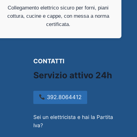
Collegamento elettrico sicuro per forni, piani
cottura, cucine e cappe, con messa a norma
certificata.
CONTATTI
Servizio attivo 24h
392.8064412
Sei un elettricista e hai la Partita
Iva?