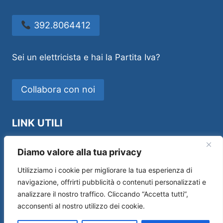
392.8064412
Sei un elettricista e hai la Partita Iva?
Collabora con noi
LINK UTILI
Idraulico Novara
Diamo valore alla tua privacy
Utilizziamo i cookie per migliorare la tua esperienza di
navigazione, offrirti pubblicità o contenuti personalizzati e
analizzare il nostro traffico. Cliccando “Accetta tutti”,
Sos House Multiservice di Andrea Manfredi –
acconsenti al nostro utilizzo dei cookie.
P.IVA 01554690519 –
Privacy Policy
|
Cookie
Policy