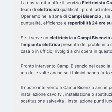
La nostra ditta offre il servizio
Elettricista C
team di
elettricisti
qualificati, pronti ad int
Operiamo nella zona di
Campi Bisenzio
, sia
puntualità, efficienza e
reperibilità 24 ore s
Se ti serve un
elettricista a Campi Bisenzio
e
l’
impianto elettrico
presenta dei problemi o s
casa o in ufficio, rivolgiti a chi opera in qu
Pronto intervento Campi Bisenzio nel caso la c
ma delle volte anche se i fulmini hanno fatto s
Il nostro intervento a Campi Bisenzio anche pe
installazione cavo tv , installazione o sostitu
sostituzione salvavita , installazione punti luc