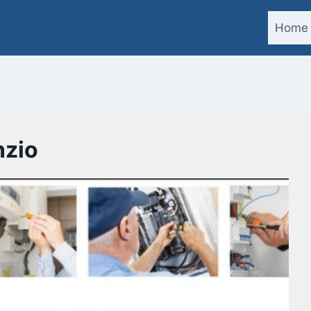
Home
nzio