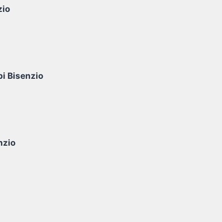
zio
pi Bisenzio
nzio