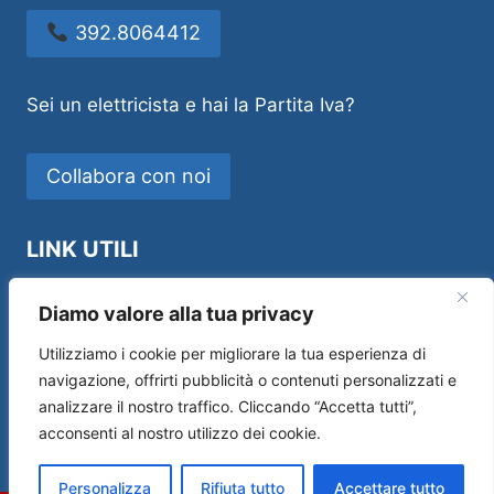
392.8064412
Sei un elettricista e hai la Partita Iva?
Collabora con noi
LINK UTILI
Idraulico Novara
Diamo valore alla tua privacy
Utilizziamo i cookie per migliorare la tua esperienza di
navigazione, offrirti pubblicità o contenuti personalizzati e
analizzare il nostro traffico. Cliccando “Accetta tutti”,
Sos House Multiservice di Andrea Manfredi –
acconsenti al nostro utilizzo dei cookie.
P.IVA 01554690519 –
Privacy Policy
|
Cookie
Policy
Personalizza
Rifiuta tutto
Accettare tutto