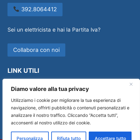
392.8064412
Sei un elettricista e hai la Partita Iva?
Collabora con noi
LINK UTILI
Idraulico Novara
Diamo valore alla tua privacy
Utilizziamo i cookie per migliorare la tua esperienza di
navigazione, offrirti pubblicità o contenuti personalizzati e
analizzare il nostro traffico. Cliccando “Accetta tutti”,
Sos House Multiservice di Andrea Manfredi –
acconsenti al nostro utilizzo dei cookie.
P.IVA 01554690519 –
Privacy Policy
|
Cookie
Policy
Personalizza
Rifiuta tutto
Accettare tutto