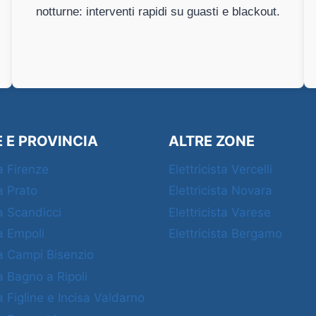
notturne: interventi rapidi su guasti e blackout.
E E PROVINCIA
ALTRE ZONE
ta Firenze
Elettricista Vercelli
ta Prato
Elettricista Novara
ta Scandicci
Elettricista Varese
ta Empoli
Elettricista Bergamo
ta Campi Bisenzio
ta Bagno a Ripoli
ta Figline e Incisa Valdarno