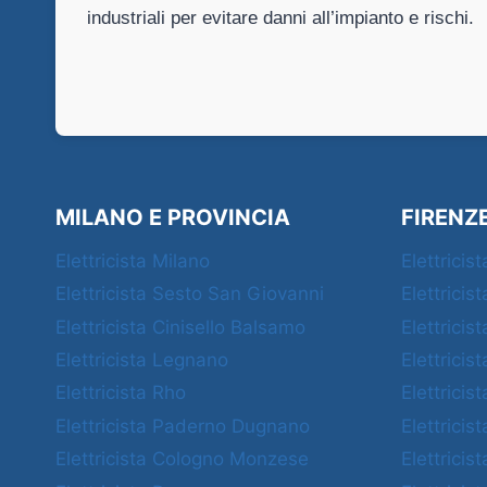
industriali per evitare danni all’impianto e rischi.
MILANO E PROVINCIA
FIRENZ
Elettricista Milano
Elettricis
Elettricista Sesto San Giovanni
Elettricis
Elettricista Cinisello Balsamo
Elettricis
Elettricista Legnano
Elettricis
Elettricista Rho
Elettricis
Elettricista Paderno Dugnano
Elettricis
Elettricista Cologno Monzese
Elettricis