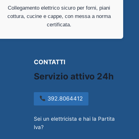
Collegamento elettrico sicuro per forni, piani
cottura, cucine e cappe, con messa a norma
certificata.
CONTATTI
Servizio attivo 24h
392.8064412
Sei un elettricista e hai la Partita
Iva?