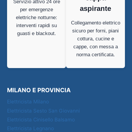
Servizio attivo 24 ore
aspirante
per emergenze
elettriche notturne:
Collegamento elettrico
interventi rapidi su
sicuro per forni, piani
guasti e blackout.
cottura, cucine e
cappe, con messa a
norma certificata.
MILANO E PROVINCIA
Elettricista Milano
Elettricista Sesto San Giovanni
Elettricista Cinisello Balsamo
Elettricista Legnano