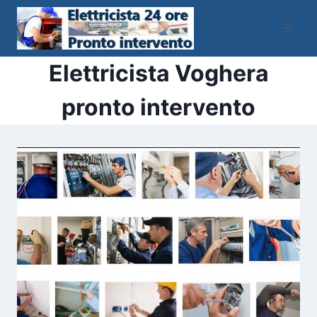
Salta
al
contenuto
Elettricista Voghera
pronto intervento