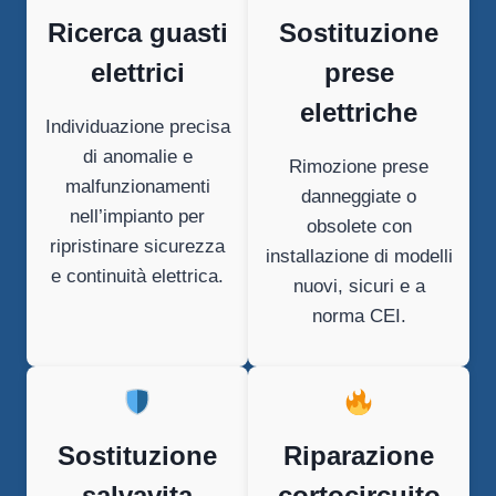
Ricerca guasti
Sostituzione
elettrici
prese
elettriche
Individuazione precisa
di anomalie e
Rimozione prese
malfunzionamenti
danneggiate o
nell’impianto per
obsolete con
ripristinare sicurezza
installazione di modelli
e continuità elettrica.
nuovi, sicuri e a
norma CEI.
Sostituzione
Riparazione
salvavita
cortocircuito