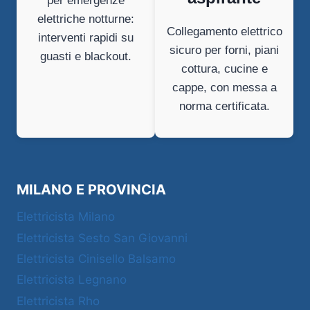
per emergenze
elettriche notturne:
Collegamento elettrico
interventi rapidi su
sicuro per forni, piani
guasti e blackout.
cottura, cucine e
cappe, con messa a
norma certificata.
MILANO E PROVINCIA
Elettricista Milano
Elettricista Sesto San Giovanni
Elettricista Cinisello Balsamo
Elettricista Legnano
Elettricista Rho