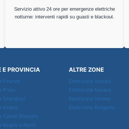
Servizio attivo 24 ore per emergenze elettriche
notturne: interventi rapidi su guasti e blackout.
E E PROVINCIA
ALTRE ZONE
ta Firenze
Elettricista Vercelli
ta Prato
Elettricista Novara
ta Scandicci
Elettricista Varese
ta Empoli
Elettricista Bergamo
ta Campi Bisenzio
ta Bagno a Ripoli