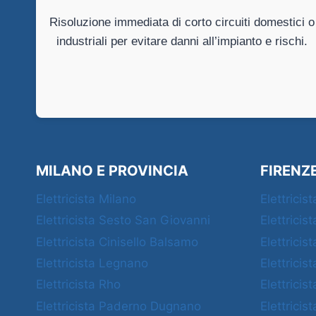
Risoluzione immediata di corto circuiti domestici o
industriali per evitare danni all’impianto e rischi.
MILANO E PROVINCIA
FIRENZ
Elettricista Milano
Elettricis
Elettricista Sesto San Giovanni
Elettricis
Elettricista Cinisello Balsamo
Elettricis
Elettricista Legnano
Elettricis
Elettricista Rho
Elettricis
Elettricista Paderno Dugnano
Elettricis