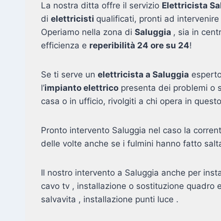
La nostra ditta offre il servizio
Elettricista S
di
elettricisti
qualificati, pronti ad interveni
Operiamo nella zona di
Saluggia
, sia in cen
efficienza e
reperibilità 24 ore su 24
!
Se ti serve un
elettricista a Saluggia
esperto 
l’
impianto elettrico
presenta dei problemi o s
casa o in ufficio, rivolgiti a chi opera in que
Pronto intervento Saluggia nel caso la corrent
delle volte anche se i fulmini hanno fatto salta
Il nostro intervento a Saluggia anche per inst
cavo tv , installazione o sostituzione quadro 
salvavita , installazione punti luce .