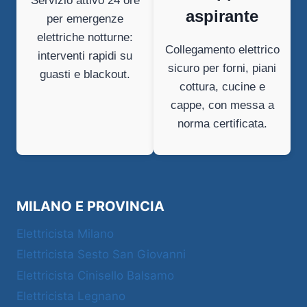
Servizio attivo 24 ore
aspirante
per emergenze
elettriche notturne:
Collegamento elettrico
interventi rapidi su
sicuro per forni, piani
guasti e blackout.
cottura, cucine e
cappe, con messa a
norma certificata.
MILANO E PROVINCIA
Elettricista Milano
Elettricista Sesto San Giovanni
Elettricista Cinisello Balsamo
Elettricista Legnano