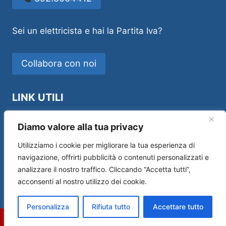
Sei un elettricista e hai la Partita Iva?
Collabora con noi
LINK UTILI
Idraulico Novara
Diamo valore alla tua privacy
Utilizziamo i cookie per migliorare la tua esperienza di
navigazione, offrirti pubblicità o contenuti personalizzati e
analizzare il nostro traffico. Cliccando “Accetta tutti”,
Sos House Multiservice di Andrea Manfredi –
acconsenti al nostro utilizzo dei cookie.
P.IVA 01554690519 –
Privacy Policy
|
Cookie
Policy
Personalizza
Rifiuta tutto
Accettare tutto
Chiama
Email