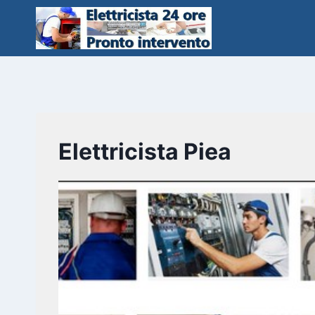
Salta
al
contenuto
Elettricista Piea