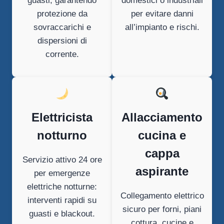
guasti, garantendo
domestici o industriali
protezione da
per evitare danni
sovraccarichi e
all’impianto e rischi.
dispersioni di
corrente.
Elettricista
Allacciamento
notturno
cucina e
cappa
Servizio attivo 24 ore
aspirante
per emergenze
elettriche notturne:
Collegamento elettrico
interventi rapidi su
sicuro per forni, piani
guasti e blackout.
cottura, cucine e