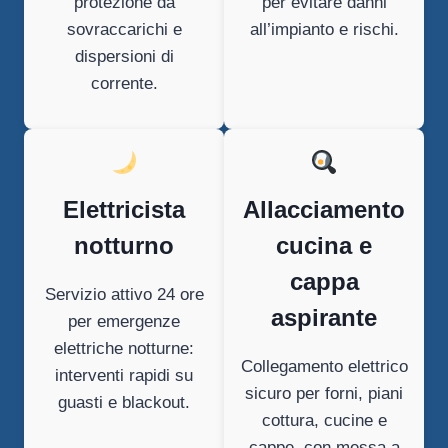
protezione da
per evitare danni
sovraccarichi e
all’impianto e rischi.
dispersioni di
corrente.
Elettricista
Allacciamento
notturno
cucina e
cappa
Servizio attivo 24 ore
aspirante
per emergenze
elettriche notturne:
Collegamento elettrico
interventi rapidi su
sicuro per forni, piani
guasti e blackout.
cottura, cucine e
cappe, con messa a