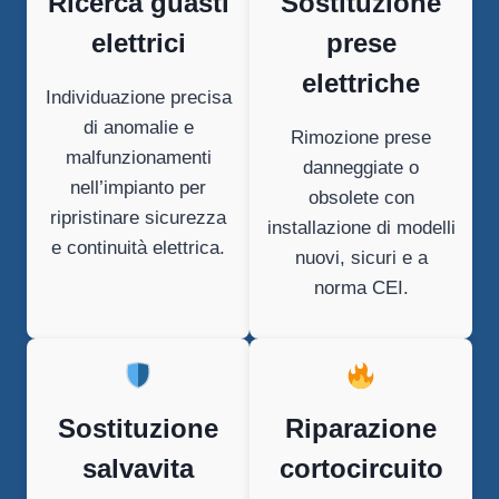
Ricerca guasti
Sostituzione
elettrici
prese
elettriche
Individuazione precisa
di anomalie e
Rimozione prese
malfunzionamenti
danneggiate o
nell’impianto per
obsolete con
ripristinare sicurezza
installazione di modelli
e continuità elettrica.
nuovi, sicuri e a
norma CEI.
Sostituzione
Riparazione
salvavita
cortocircuito