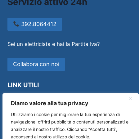
Servizio attivo 24h
392.8064412
Sei un elettricista e hai la Partita Iva?
Collabora con noi
LINK UTILI
Idraulico Novara
Diamo valore alla tua privacy
Utilizziamo i cookie per migliorare la tua esperienza di
navigazione, offrirti pubblicità o contenuti personalizzati e
analizzare il nostro traffico. Cliccando “Accetta tutti”,
Sos House Multiservice di Andrea Manfredi –
acconsenti al nostro utilizzo dei cookie.
P.IVA 01554690519 –
Privacy Policy
|
Cookie