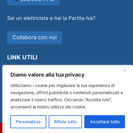
Sei un elettricista e hai la Partita Iva?
Collabora con noi
LINK UTILI
Idraulico Novara
Diamo valore alla tua privacy
Utilizziamo i cookie per migliorare la tua esperienza di
navigazione, offrirti pubblicità o contenuti personalizzati e
analizzare il nostro traffico. Cliccando “Accetta tutti”,
Sos House Multiservice di Andrea Manfredi –
acconsenti al nostro utilizzo dei cookie.
P.IVA 01554690519 –
Privacy Policy
|
Cookie
Policy
Personalizza
Rifiuta tutto
Accettare tutto
Chiama
Email