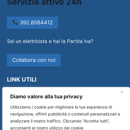
Servizio attivo 24h
392.8064412
Sei un elettricista e hai la Partita Iva?
Collabora con noi
LINK UTILI
Idraulico Novara
Diamo valore alla tua privacy
Utilizziamo i cookie per migliorare la tua esperienza di
navigazione, offrirti pubblicità o contenuti personalizzati e
analizzare il nostro traffico. Cliccando “Accetta tutti”,
Sos House Multiservice di Andrea Manfredi –
acconsenti al nostro utilizzo dei cookie.
P.IVA 01554690519 –
Privacy Policy
|
Cookie