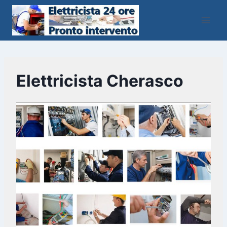
Salta
al
contenuto
Elettricista Cherasco