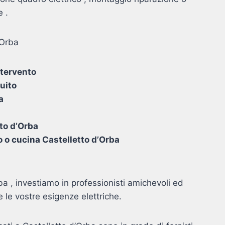
e .
’Orba
intervento
cuito
a
a
to d’Orba
o o cucina Castelletto d’Orba
ba , investiamo in professionisti amichevoli ed
e le vostre esigenze elettriche.