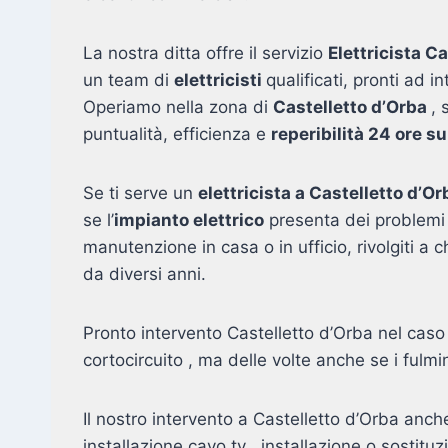
La nostra ditta offre il servizio
Elettricista C
un team di
elettricisti
qualificati, pronti ad 
Operiamo nella zona di
Castelletto d’Orba
, 
puntualità, efficienza e
reperibilità 24 ore s
Se ti serve un
elettricista a Castelletto d’Or
se l’
impianto elettrico
presenta dei problemi 
manutenzione in casa o in ufficio, rivolgiti a
da diversi anni.
Pronto intervento Castelletto d’Orba nel caso 
cortocircuito , ma delle volte anche se i fulmin
Il nostro intervento a Castelletto d’Orba anch
installazione cavo tv , installazione o sostitu