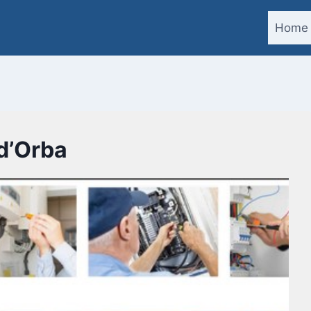
Home
 d’Orba