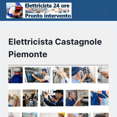
Salta
al
contenuto
Elettricista Castagnole
Piemonte