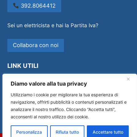
392.8064412
Sei un elettricista e hai la Partita Iva?
Collabora con noi
LINK UTILI
Idraulico Novara
Diamo valore alla tua privacy
Utilizziamo i cookie per migliorare la tua esperienza di
navigazione, offrirti pubblicità o contenuti personalizzati e
analizzare il nostro traffico. Cliccando “Accetta tutti”,
Sos House Multiservice di Andrea Manfredi –
acconsenti al nostro utilizzo dei cookie.
P.IVA 01554690519 –
Privacy Policy
|
Cookie
Policy
Personalizza
Rifiuta tutto
Accettare tutto