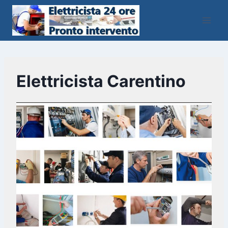
Salta
al
contenuto
Elettricista Carentino