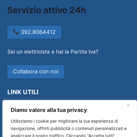
Servizio attivo 24h
392.8064412
Sei un elettricista e hai la Partita Iva?
Collabora con noi
LINK UTILI
Idraulico Novara
Diamo valore alla tua privacy
Utilizziamo i cookie per migliorare la tua esperienza di
navigazione, offrirti pubblicità o contenuti personalizzati e
analizzare il nostro traffico. Cliccando “Accetta tutti”,
Sos House Multiservice di Andrea Manfredi –