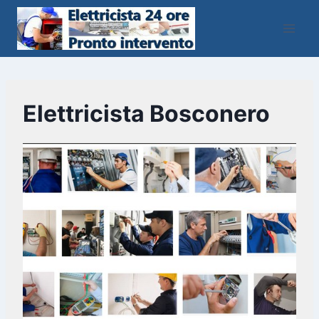
Salta
al
contenuto
Elettricista Bosconero