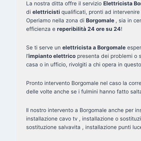
La nostra ditta offre il servizio
Elettricista B
di
elettricisti
qualificati, pronti ad interveni
Operiamo nella zona di
Borgomale
, sia in c
efficienza e
reperibilità 24 ore su 24
!
Se ti serve un
elettricista a Borgomale
espert
l’
impianto elettrico
presenta dei problemi o s
casa o in ufficio, rivolgiti a chi opera in qu
Pronto intervento Borgomale nel caso la corre
delle volte anche se i fulmini hanno fatto salta
Il nostro intervento a Borgomale anche per in
installazione cavo tv , installazione o sostitu
sostituzione salvavita , installazione punti luc