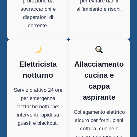
protezione da
per evitare danni
sovraccarichi e
all’impianto e rischi.
dispersioni di
corrente.
Elettricista
Allacciamento
notturno
cucina e
cappa
Servizio attivo 24 ore
aspirante
per emergenze
elettriche notturne:
Collegamento elettrico
interventi rapidi su
sicuro per forni, piani
guasti e blackout.
cottura, cucine e
cappe, con messa a