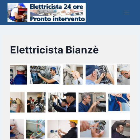
Salta
al
contenuto
Elettricista Bianzè