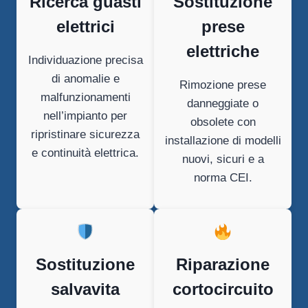
Ricerca guasti
Sostituzione
elettrici
prese
elettriche
Individuazione precisa
di anomalie e
Rimozione prese
malfunzionamenti
danneggiate o
nell’impianto per
obsolete con
ripristinare sicurezza
installazione di modelli
e continuità elettrica.
nuovi, sicuri e a
norma CEI.
Sostituzione
Riparazione
salvavita
cortocircuito