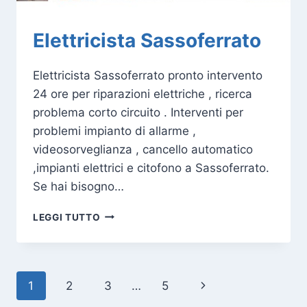
Elettricista Sassoferrato
Elettricista Sassoferrato pronto intervento
24 ore per riparazioni elettriche , ricerca
problema corto circuito . Interventi per
problemi impianto di allarme ,
videosorveglianza , cancello automatico
,impianti elettrici e citofono a Sassoferrato.
Se hai bisogno…
ELETTRICISTA
LEGGI TUTTO
SASSOFERRATO
Navigazione
Pagina
1
2
3
…
5