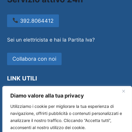
392.8064412
Sei un elettricista e hai la Partita Iva?
Collabora con noi
LINK UTILI
Idraulico Novara
Diamo valore alla tua privacy
Utilizziamo i cookie per migliorare la tua esperienza di
navigazione, offrirti pubblicità o contenuti personalizzati e
analizzare il nostro traffico. Cliccando “Accetta tutti”,
Sos House Multiservice di Andrea Manfredi –
acconsenti al nostro utilizzo dei cookie.
P.IVA 01554690519 –
Privacy Policy
|
Cookie